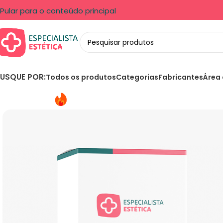
Pular para o conteúdo principal
USQUE POR:
Todos os produtos
Categorias
Fabricantes
Área