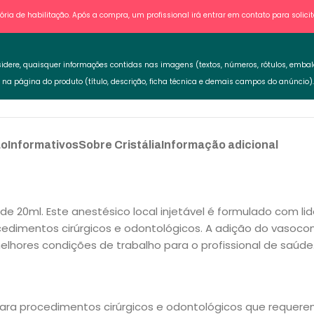
ia de habilitação. Após a compra, um profissional irá entrar em contato para solic
sidere, quaisquer informações contidas nas imagens (textos, números, rótulos, embal
s na página do produto (título, descrição, ficha técnica e demais campos do anúncio).
ão
Informativos
Sobre Cristália
Informação adicional
 de 20ml. Este anestésico local injetável é formulado com l
cedimentos cirúrgicos e odontológicos. A adição do vasocon
lhores condições de trabalho para o profissional de saúde
para procedimentos cirúrgicos e odontológicos que requere