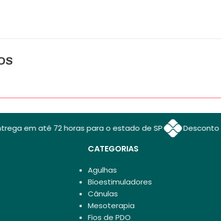
OS
em até 72 horas para o estado de SP
Desconto para pa
CATEGORIAS
Agulhas
Bioestimuladores
Cânulas
Mesoterapia
Fios de PDO