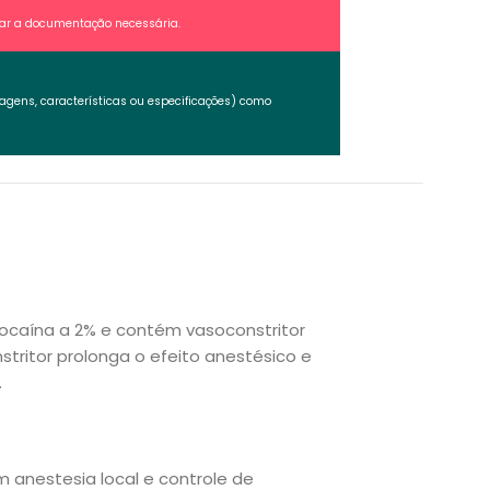
itar a documentação necessária.
agens, características ou especificações) como
idocaína a 2% e contém vasoconstritor
stritor prolonga o efeito anestésico e
.
m anestesia local e controle de