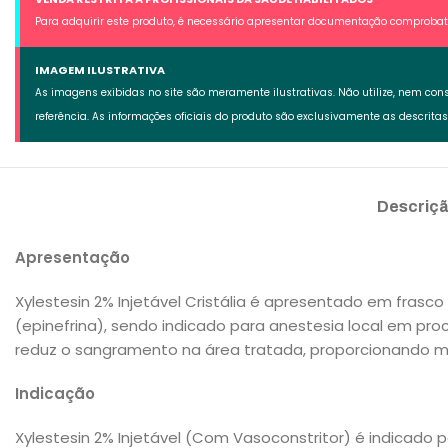
Para adquirir este produto, é necessário apresentar documentação comprobatór
IMAGEM ILUSTRATIVA
As imagens exibidas no site são meramente ilustrativas. Não utilize, nem con
referência. As informações oficiais do produto são exclusivamente as descrita
Descriç
Apresentação
Xylestesin 2% Injetável Cristália é apresentado em frasco
(epinefrina), sendo indicado para anestesia local em pro
reduz o sangramento na área tratada, proporcionando me
Indicação
Xylestesin 2% Injetável (Com Vasoconstritor) é indicado 