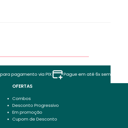
gamento via PIX
Pague em até 6x sem juros
Entr
OFERTAS
Combos
Desconto Progressivo
Em promoção
Cupom de Desconto