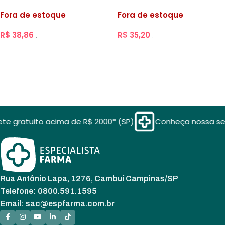
100un
100un
Fora de estoque
Fora de estoque
R$
38,86
R$
35,20
.
.
SAIBA MAIS
SAIBA MAIS
te gratuito acima de R$ 2000* (SP)
Conheça nossa seç
Rua Antônio Lapa, 1276, Cambuí Campinas/SP
Telefone: 0800.591.1595
Email: sac@espfarma.com.br