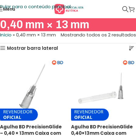
Pular para o conteúdo principal
Menu
0,40 mm × 13 mm
Início
»
0,40 mm × 13 mm
Mostrando todos os 2 resultados
Mostrar barra lateral
Agulha BD PrecisionGlide
Agulha BD PrecisionGlide
– 0,40 × 13mm Caixa com
0,40×13mm Caixa com